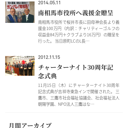
2014.05.11
南相馬市役所へ義援金贈呈
南相馬市役所で桜井市長に田母神会長より義
援金100万円（内訳：チャリティーゴルフの
収益金84万円＋クラブより16万円）の贈呈を
行った。 当日原町LCのL長…
2012.11.15
チャーターナイト30周年記
念式典
11月15日（木）にチャーターナイト30周年
記念式典が吉祥寺東急インで開催された。 三
鷹市、三鷹市社会福祉協議会、社会福祉法人
朝陽学園、NPO法人三鷹はな…
月間アーカイブ