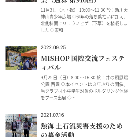
11月3日（木・祝） 10:00～11:30 於：新川天
神山青少年広場 ◇例年の落ち葉拾いに加え、
北側斜面にリュウノヒゲ（下草）を植栽しま
した ◇東和…
2022.09.25
MISHOP 国際交流フェステ
ィバル
9月25日（日）8:00～16:30 於：井の頭恩賜
公園 西園 ◇本イベントは３年ぶりの開催。
当クラブは小中学生対象のボルダリング体験
をブース出展 ◇…
2021.07.16
熱海 土石流災害支援のため
の募金活動