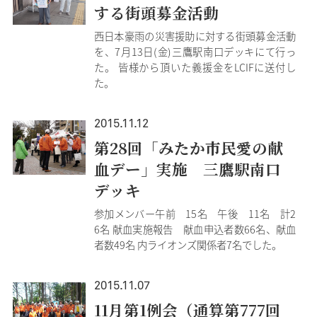
する街頭募金活動
西日本豪雨の災害援助に対する街頭募金活動
を、7月13日(金)三鷹駅南口デッキにて行っ
た。 皆様から頂いた義援金をLCIFに送付し
た。
2015.11.12
第28回「みたか市民愛の献
血デー」実施 三鷹駅南口
デッキ
参加メンバー午前 15名 午後 11名 計2
6名 献血実施報告 献血申込者数66名、献血
者数49名 内ライオンズ関係者7名でした。
2015.11.07
11月第1例会（通算第777回