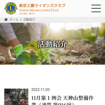
ホーム
>
活動紹介
活動紹介
2022.11.03
11月第１例会 天神山整備作
業（通算 第916回）